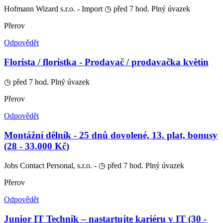
Hofmann Wizard s.r.o. - Import
◷ před 7 hod.
Plný úvazek
Přerov
Odpovědět
Florista / floristka - Prodavač / prodavačka květin
◷ před 7 hod.
Plný úvazek
Přerov
Odpovědět
Montážní dělník - 25 dnů dovolené, 13. plat, bonusy
(28 - 33.000 Kč)
Jobs Contact Personal, s.r.o. -
◷ před 7 hod.
Plný úvazek
Přerov
Odpovědět
Junior IT Technik – nastartujte kariéru v IT (30 -