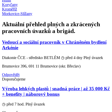
Hulín
Koryčany
Kroměříž
Morkovice-Slížany
Aktuální přehled plných a zkrácených
pracovních úvazků a brigád.
Vedoucí a sociální pracovník v Chráněném bydlení
Arkénie
Diakonie ČCE - středisko BETLÉM
◷ před 4 dny
Plný úvazek
Brumovice 396, 691 11 Brumovice (okr. Břeclav)
Odpovědět
Doporučujeme
Výroba lehkých plastů | snadná práce | až 35 000 Kč
+ benefity | náborový bonus
◷ před 7 hod.
Plný úvazek