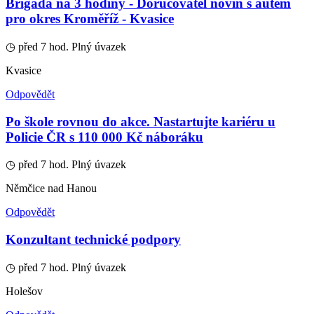
Brigáda na 3 hodiny - Doručovatel novin s autem
pro okres Kroměříž - Kvasice
◷ před 7 hod.
Plný úvazek
Kvasice
Odpovědět
Po škole rovnou do akce. Nastartujte kariéru u
Policie ČR s 110 000 Kč náboráku
◷ před 7 hod.
Plný úvazek
Němčice nad Hanou
Odpovědět
Konzultant technické podpory
◷ před 7 hod.
Plný úvazek
Holešov