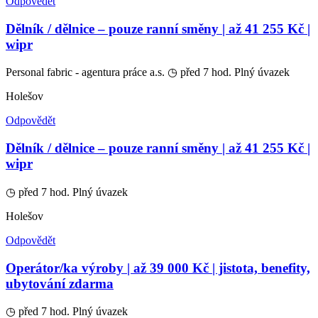
Odpovědět
Dělník / dělnice – pouze ranní směny | až 41 255 Kč |
wipr
Personal fabric - agentura práce a.s.
◷ před 7 hod.
Plný úvazek
Holešov
Odpovědět
Dělník / dělnice – pouze ranní směny | až 41 255 Kč |
wipr
◷ před 7 hod.
Plný úvazek
Holešov
Odpovědět
Operátor/ka výroby | až 39 000 Kč | jistota, benefity,
ubytování zdarma
◷ před 7 hod.
Plný úvazek