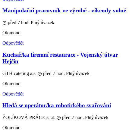
Manipulační pracovník ve výrobě - víkendy volné
◷ před 7 hod.
Plný úvazek
Olomouc
Odpovědět
Kuchař/ka firemní restaurace - Vojenský útvar
Hejčín
GTH catering a.s.
◷ před 7 hod.
Plný úvazek
Olomouc
Odpovědět
Hledá se operátor/ka robotického svařování
ŽOLÍKOVÁ PRÁCE s.r.o.
◷ před 7 hod.
Plný úvazek
Olomouc