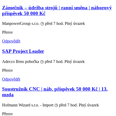
Zámečník – údržba strojů | ranní směna | náborový
příspěvek 50 000 Kč
ManpowerGroup s.r.o.
◷ před 7 hod.
Plný úvazek
Přerov
Odpovědět
SAP Project Leader
Adecco Brno pobočka
◷ před 7 hod.
Plný úvazek
Přerov
Odpovědět
Soustružník CNC | náb. příspěvek 50 000 Kč | 13.
mzda
Hofmann Wizard s.r.o. - Import
◷ před 7 hod.
Plný úvazek
Přerov