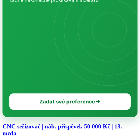
žádné nekonečné proklikávání inzerátů.
Zadat své preference
CNC seřizovač | náb. příspěvek 50 000 Kč | 13.
mzda