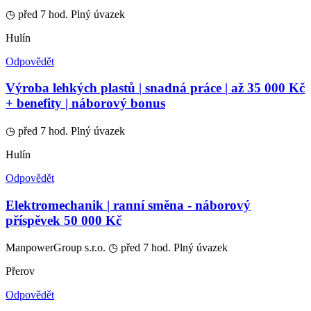
◷ před 7 hod.
Plný úvazek
Hulín
Odpovědět
Výroba lehkých plastů | snadná práce | až 35 000 Kč
+ benefity | náborový bonus
◷ před 7 hod.
Plný úvazek
Hulín
Odpovědět
Elektromechanik | ranní směna - náborový
příspěvek 50 000 Kč
ManpowerGroup s.r.o.
◷ před 7 hod.
Plný úvazek
Přerov
Odpovědět