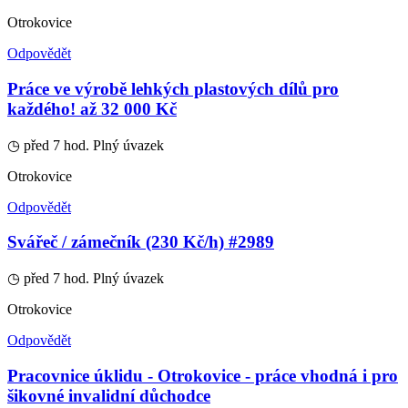
Otrokovice
Odpovědět
Práce ve výrobě lehkých plastových dílů pro
každého! až 32 000 Kč
◷ před 7 hod.
Plný úvazek
Otrokovice
Odpovědět
Svářeč / zámečník (230 Kč/h) #2989
◷ před 7 hod.
Plný úvazek
Otrokovice
Odpovědět
Pracovnice úklidu - Otrokovice - práce vhodná i pro
šikovné invalidní důchodce