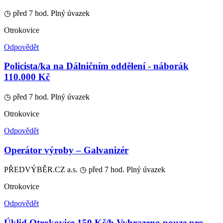
◷ před 7 hod.
Plný úvazek
Otrokovice
Odpovědět
Policista/ka na Dálničním oddělení - náborák
110.000 Kč
◷ před 7 hod.
Plný úvazek
Otrokovice
Odpovědět
Operátor výroby – Galvanizér
PŘEDVÝBĚR.CZ a.s.
◷ před 7 hod.
Plný úvazek
Otrokovice
Odpovědět
Úklid Otrokovice 150 Kč/h Vyhrazeno pouze pro