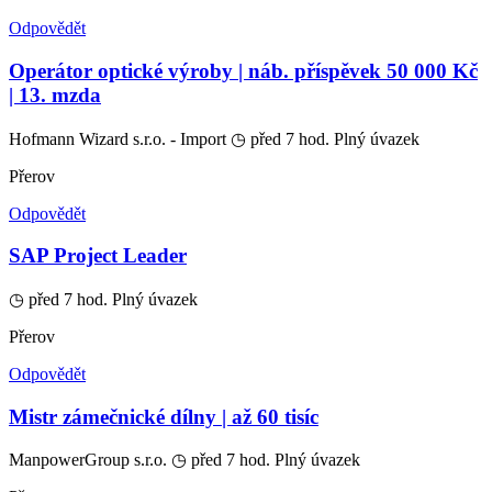
Odpovědět
Operátor optické výroby | náb. příspěvek 50 000 Kč
| 13. mzda
Hofmann Wizard s.r.o. - Import
◷ před 7 hod.
Plný úvazek
Přerov
Odpovědět
SAP Project Leader
◷ před 7 hod.
Plný úvazek
Přerov
Odpovědět
Mistr zámečnické dílny | až 60 tisíc
ManpowerGroup s.r.o.
◷ před 7 hod.
Plný úvazek