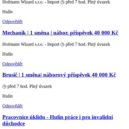
Hofmann Wizard s.r.o. - Import
◷ před 7 hod.
Plný úvazek
Hulín
Odpovědět
Mechanik️ | 1 směna | nábor. příspěvek 40 000 Kč
Hofmann Wizard s.r.o. - Import
◷ před 7 hod.
Plný úvazek
Hulín
Odpovědět
️Brusič | 1 směna| náborový příspěvek 40 000 Kč
◷ před 7 hod.
Plný úvazek
Hulín
Odpovědět
Pracovnice úklidu - Hulín práce i pro invalidní
důchodce