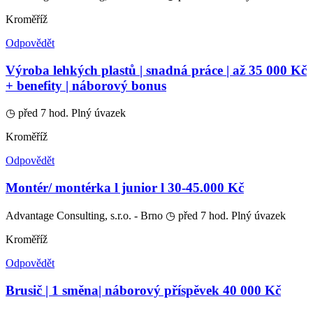
Kroměříž
Odpovědět
Výroba lehkých plastů | snadná práce | až 35 000 Kč
+ benefity | náborový bonus
◷ před 7 hod.
Plný úvazek
Kroměříž
Odpovědět
Montér/ montérka l junior l 30-45.000 Kč
Advantage Consulting, s.r.o. - Brno
◷ před 7 hod.
Plný úvazek
Kroměříž
Odpovědět
️Brusič | 1 směna| náborový příspěvek 40 000 Kč