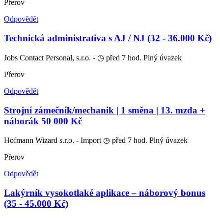
Přerov
Odpovědět
Technická administrativa s AJ / NJ (32 - 36.000 Kč)
Jobs Contact Personal, s.r.o. -
◷ před 7 hod.
Plný úvazek
Přerov
Odpovědět
Strojní zámečník/mechanik | 1 směna | 13. mzda +
náborák 50 000 Kč
Hofmann Wizard s.r.o. - Import
◷ před 7 hod.
Plný úvazek
Přerov
Odpovědět
Lakýrník vysokotlaké aplikace – náborový bonus
(35 - 45.000 Kč)