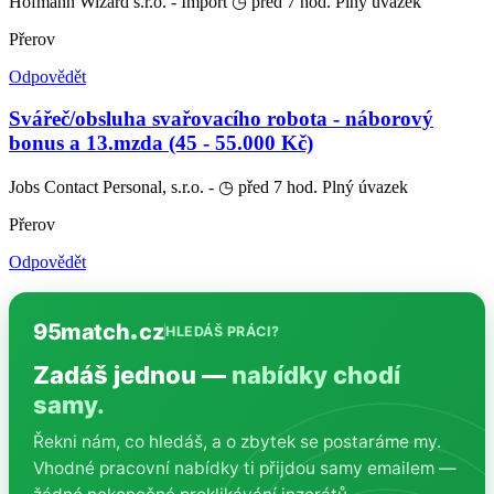
Hofmann Wizard s.r.o. - Import
◷ před 7 hod.
Plný úvazek
Přerov
Odpovědět
Svářeč/obsluha svařovacího robota - náborový
bonus a 13.mzda (45 - 55.000 Kč)
Jobs Contact Personal, s.r.o. -
◷ před 7 hod.
Plný úvazek
Přerov
Odpovědět
95match
cz
HLEDÁŠ PRÁCI?
Zadáš jednou —
nabídky chodí
samy.
Řekni nám, co hledáš, a o zbytek se postaráme my.
Vhodné pracovní nabídky ti přijdou samy emailem —