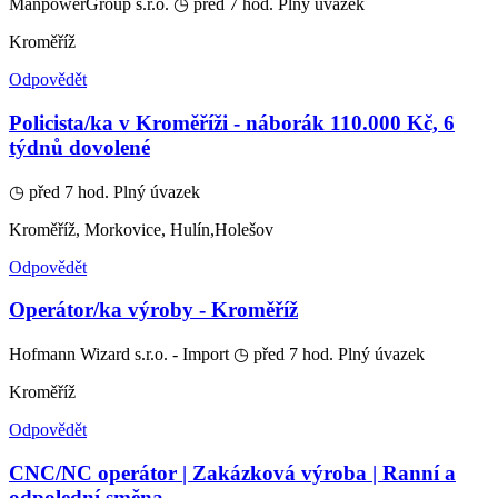
ManpowerGroup s.r.o.
◷ před 7 hod.
Plný úvazek
Kroměříž
Odpovědět
Policista/ka v Kroměříži - náborák 110.000 Kč, 6
týdnů dovolené
◷ před 7 hod.
Plný úvazek
Kroměříž, Morkovice, Hulín,Holešov
Odpovědět
Operátor/ka výroby - Kroměříž
Hofmann Wizard s.r.o. - Import
◷ před 7 hod.
Plný úvazek
Kroměříž
Odpovědět
CNC/NC operátor | Zakázková výroba | Ranní a
odpolední směna