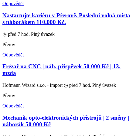
Odpovědět
Nastartujte kariéru v Přerově. Poslední volná místa
s náborákem 110.000 Kč.
◷ před 7 hod.
Plný úvazek
Přerov
Odpovědět
Frézař na CNC | náb. příspěvek 50 000 Kč | 13.
mzda
Hofmann Wizard s.r.o. - Import
◷ před 7 hod.
Plný úvazek
Přerov
Odpovědět
Mechanik opto-elektronických přístrojů | 2 směny |
náborák 50 000 Kč