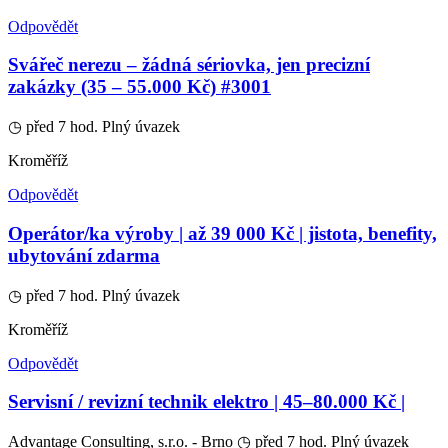
Odpovědět
Svářeč nerezu – žádná sériovka, jen precizní
zakázky (35 – 55.000 Kč) #3001
◷ před 7 hod.
Plný úvazek
Kroměříž
Odpovědět
Operátor/ka výroby | až 39 000 Kč | jistota, benefity,
ubytování zdarma
◷ před 7 hod.
Plný úvazek
Kroměříž
Odpovědět
Servisní / revizní technik elektro | 45–80.000 Kč |
Advantage Consulting, s.r.o. - Brno
◷ před 7 hod.
Plný úvazek