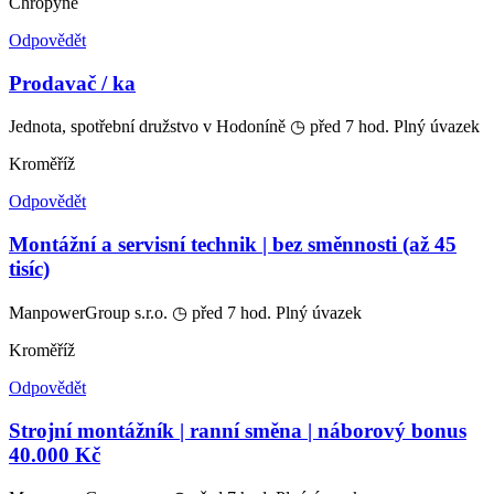
Chropyně
Odpovědět
Prodavač / ka
Jednota, spotřební družstvo v Hodoníně
◷ před 7 hod.
Plný úvazek
Kroměříž
Odpovědět
Montážní a servisní technik | bez směnnosti (až 45
tisíc)
ManpowerGroup s.r.o.
◷ před 7 hod.
Plný úvazek
Kroměříž
Odpovědět
Strojní montážník | ranní směna | náborový bonus
40.000 Kč