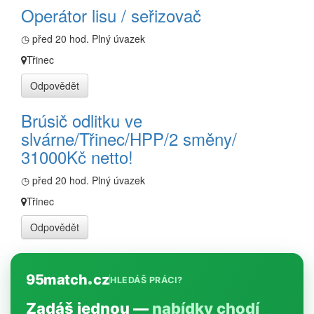
Operátor lisu / seřizovač
◷ před 20 hod.
Plný úvazek
Třinec
Odpovědět
Brúsič odlitku ve
slvárne/Třinec/HPP/2 směny/
31000Kč netto!
◷ před 20 hod.
Plný úvazek
Třinec
Odpovědět
95match
cz
HLEDÁŠ PRÁCI?
Zadáš jednou —
nabídky chodí