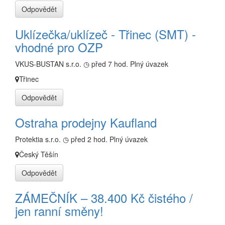
Odpovědět
Uklízečka/uklízeč - Třinec (SMT) -
vhodné pro OZP
VKUS-BUSTAN s.r.o.
◷ před 7 hod.
Plný úvazek
Třinec
Odpovědět
Ostraha prodejny Kaufland
Protektia s.r.o.
◷ před 2 hod.
Plný úvazek
Český Těšín
Odpovědět
ZÁMEČNÍK – 38.400 Kč čistého /
jen ranní směny!