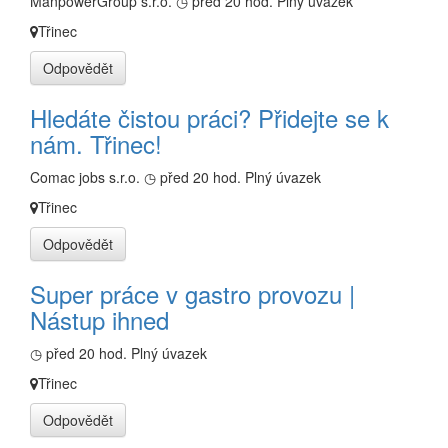
ManpowerGroup s.r.o.
◷ před 20 hod.
Plný úvazek
Třinec
Odpovědět
Hledáte čistou práci? Přidejte se k
nám. Třinec!
Comac jobs s.r.o.
◷ před 20 hod.
Plný úvazek
Třinec
Odpovědět
Super práce v gastro provozu |
Nástup ihned
◷ před 20 hod.
Plný úvazek
Třinec
Odpovědět