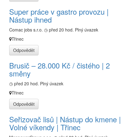
Super práce v gastro provozu |
Nástup ihned
Comac jobs s.r.o.
◷ před 20 hod.
Plný úvazek
Třinec
Odpovědět
Brusič – 28.000 Kč / čistého | 2
směny
◷ před 20 hod.
Plný úvazek
Třinec
Odpovědět
Seřizovač lisů | Nástup do kmene |
Volné víkendy | Třinec