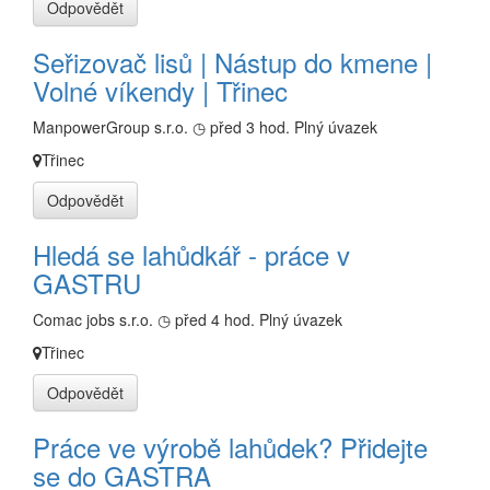
Odpovědět
Seřizovač lisů | Nástup do kmene |
Volné víkendy | Třinec
ManpowerGroup s.r.o.
◷ před 3 hod.
Plný úvazek
Třinec
Odpovědět
Hledá se lahůdkář - práce v
GASTRU
Comac jobs s.r.o.
◷ před 4 hod.
Plný úvazek
Třinec
Odpovědět
Práce ve výrobě lahůdek? Přidejte
se do GASTRA