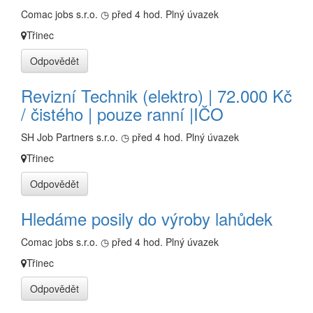
Comac jobs s.r.o.
◷ před 4 hod.
Plný úvazek
Třinec
Odpovědět
Revizní Technik (elektro) | 72.000 Kč
/ čistého | pouze ranní |IČO
SH Job Partners s.r.o.
◷ před 4 hod.
Plný úvazek
Třinec
Odpovědět
Hledáme posily do výroby lahůdek
Comac jobs s.r.o.
◷ před 4 hod.
Plný úvazek
Třinec
Odpovědět