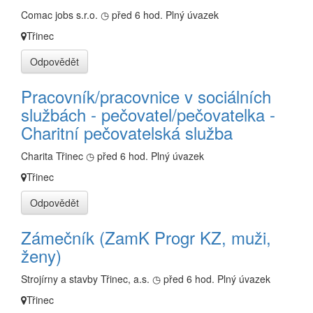
Comac jobs s.r.o.
◷ před 6 hod.
Plný úvazek
Třinec
Odpovědět
Pracovník/pracovnice v sociálních
službách - pečovatel/pečovatelka -
Charitní pečovatelská služba
Charita Třinec
◷ před 6 hod.
Plný úvazek
Třinec
Odpovědět
Zámečník (ZamK Progr KZ, muži,
ženy)
Strojírny a stavby Třinec, a.s.
◷ před 6 hod.
Plný úvazek
Třinec