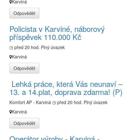
Karviná
Odpovědět
Policista v Karviné, náborový
příspěvek 110.000 Kč
◷ před 20 hod.
Plný úvazek
Karviná
Odpovědět
️ Lehká práce, která Vás neunaví –
13. a 14.plat, doprava zdarma! (P)
Komfort AP - Karviná
◷ před 20 hod.
Plný úvazek
Karviná
Odpovědět
Operátor výroby - Karviná -