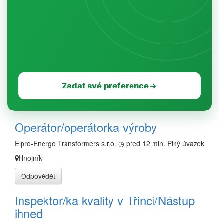
Zadat své preference
Operátor/operátorka výroby
Elpro-Energo Transformers s.r.o.
◷ před 12 min.
Plný úvazek
Hnojník
Odpovědět
Inspektor/ka kvality v Třinci/Nástup
ihned