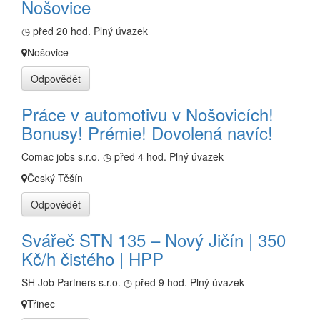
Nošovice
◷ před 20 hod.
Plný úvazek
Nošovice
Odpovědět
Práce v automotivu v Nošovicích!
Bonusy! Prémie! Dovolená navíc!
Comac jobs s.r.o.
◷ před 4 hod.
Plný úvazek
Český Těšín
Odpovědět
Svářeč STN 135 – Nový Jičín | 350
Kč/h čistého | HPP
SH Job Partners s.r.o.
◷ před 9 hod.
Plný úvazek
Třinec