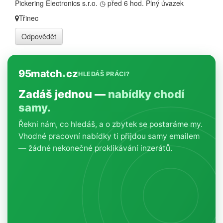
Pickering Electronics s.r.o.
◷ před 6 hod.
Plný úvazek
Třinec
Odpovědět
95match
cz
HLEDÁŠ PRÁCI?
Zadáš jednou —
nabídky chodí
samy.
Řekni nám, co hledáš, a o zbytek se postaráme my.
Vhodné pracovní nabídky ti přijdou samy emailem
— žádné nekonečné proklikávání inzerátů.