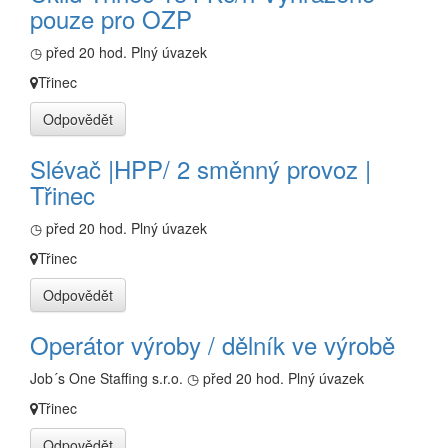
pouze pro OZP
◷ před 20 hod.
Plný úvazek
Třinec
Odpovědět
Slévač |HPP/ 2 směnný provoz |
Třinec
◷ před 20 hod.
Plný úvazek
Třinec
Odpovědět
Operátor výroby / dělník ve výrobě
Job´s One Staffing s.r.o.
◷ před 20 hod.
Plný úvazek
Třinec
Odpovědět